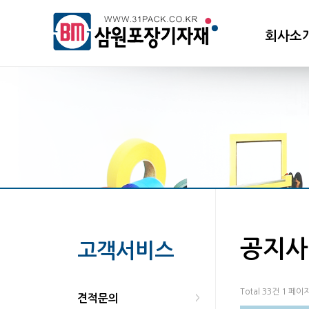
회사소
공지사
고객서비스
Total 33건
1 페이
견적문의
>