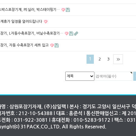
스박스포장기계, PE실러, 박스테이핑기…
하계휴가 일정을 알려드립니다
장기, L자동수축포장기, 비닐수축포장기…
장기, 자동 수축포장기 세트 입고
1
2
3
명 : 삼원포장기자재, (주)삼일팩 l 본사 : 경기도 고양시 일산서구 덕
자번호 : 212-10-54388 l 대표 : 홍준석 l 통신판매업신고 : 제 
전화 : 031-922-3081 l 휴대전화 : 010-5283-9172 l 팩스 : 03
yright⒞ 31PACK.CO.,LTD. All Rights Reserved.