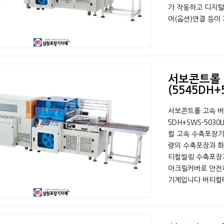
가 작동하고 디지털
어(옵션)연결 등이 가능
서보콘트롤
(5545DH+
서보콘트롤 고속 버
5DH+SWS-503
컬 고속 수축포장기
량의 수축포장과 화
티컬씰링 수축포장기
아크릴커버로 안전
기계입니다. ​ 버티컬