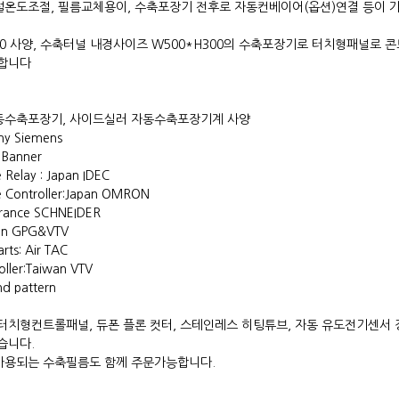
온도조절, 필름교체용이, 수축포장기 전후로 자동컨베이어(옵션)연결 등이 
490 사양, 수축터널 내경사이즈 W500*H300의 수축포장기로 터치형패널로
요합니다
동수축포장기, 사이드실러 자동수축포장기계 사양
any Siemens
 Banner
e Relay : Japan IDEC
e Controller:Japan OMRON
 France SCHNEIDER
wan GPG&VTV
rts: Air TAC
oller:Taiwan VTV
nd pattern
터치형컨트롤패널, 듀폰 플론 컷터, 스테인레스 히팅튜브, 자동 유도전기센서
습니다.
사용되는 수축필름도 함께 주문가능합니다.