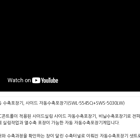
수축포장기, 사이드 자동수축포장기(SWL-5545CI+SWS-5030LW)
LC콘트롤이 적용된 사이드실링 사이드 자동수축포장기, 비닐수축포장기로 전파
게 실링작업과 열수축 포장이 가능한 자동 자동수축포장기계입니다.
와 수축과정을 확인하는 창이 달린 수축터널로 이뤄진 자동수축포장기 셋트