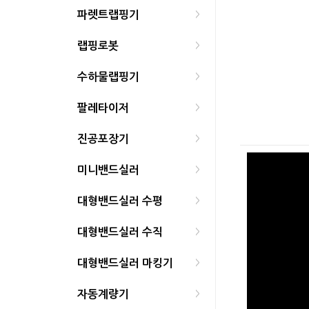
파렛트랩핑기
>
랩핑로봇
>
수하물랩핑기
>
팔레타이저
>
진공포장기
>
미니밴드실러
>
대형밴드실러 수평
>
대형밴드실러 수직
>
대형밴드실러 마킹기
>
자동계량기
>