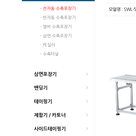
- 전자동 수축포장기
모델명 : SWL-
- 반자동 수축포장기
- 챔버 수축포장기
- 삼면 수축포장기
- PE실러
- 수축터널
삼면포장기
>
밴딩기
>
테이핑기
>
제함기 / 카토너
>
사이드테이핑기
>