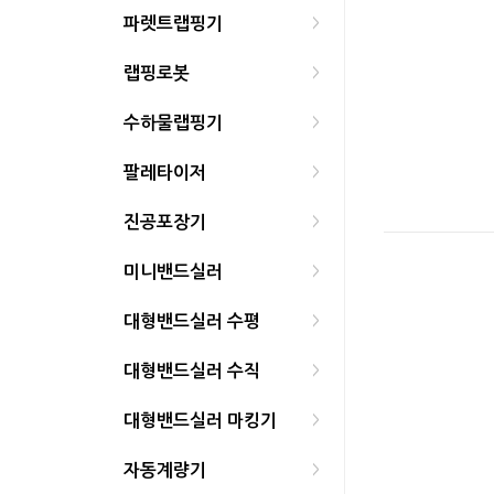
파렛트랩핑기
>
랩핑로봇
>
수하물랩핑기
>
팔레타이저
>
진공포장기
>
미니밴드실러
>
대형밴드실러 수평
>
대형밴드실러 수직
>
대형밴드실러 마킹기
>
자동계량기
>