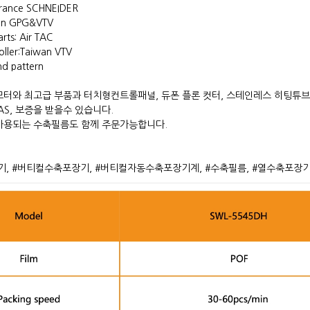
 France SCHNEIDER
wan GPG&VTV
rts: Air TAC
oller:Taiwan VTV
nd pattern
터와 최고급 부품과 터치형컨트롤패널, 듀폰 플론 컷터, 스테인레스 히팅튜
AS, 보증을 받을수 있습니다.
사용되는 수축필름도 함께 주문가능합니다.
, #버티컬수축포장기, #버티컬자동수축포장기계, #수축필름, #열수축포장기