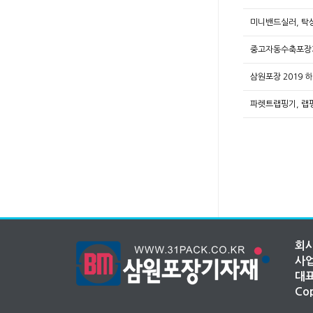
미니밴드실러, 
중고자동수축포장
삼원포장 2019
파렛트랩핑기, 랩
회사
사업
대표
Cop