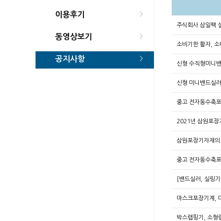
이용후기
>
주식회사 삼일팩
동영상보기
>
소비기한 활자, 
공지사항
>
신형 수직형미니
신형 미니밴드실러
중고 전자동수축포
2021년 삼원포
삼원포장기자재의
중고 전자동수축
[밴드실러, 실링기
마스크포장기계, 
박스랩핑기, 소형