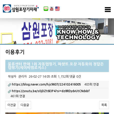
이용후기
물류센터 판매 1위 자동랩핑기, 파렛트 포장 자동화의 정답은
랩핑기(제이비엠로지스)
작성자
관리자
26-02-27 14:05
조회
1,152회
댓글
0건
https://blog.naver.com/hjs9607/224102416005
483회 연결
https://youtu.be/s0jDZt6EIP4?si=dz8RDydvUtCNdxbf
461회 연결
이전글
다음글
목록