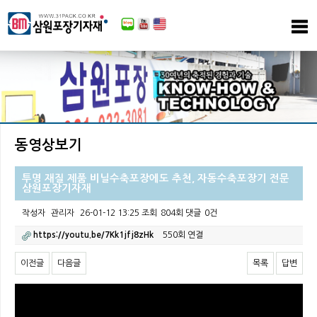
동영상보기
투명 재질 제품 비닐수축포장에도 추천, 자동수축포장기 전문
삼원포장기자재
작성자
관리자
26-01-12 13:25
조회
804회
댓글
0건
https://youtu.be/7Kk1jfj8zHk
550회 연결
이전글
다음글
목록
답변