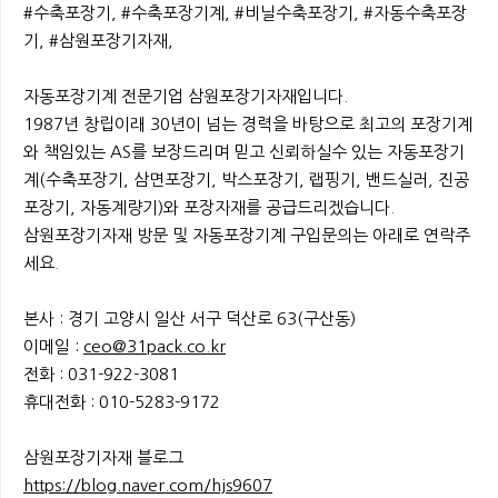
#수축포장기, #수축포장기계, #비닐수축포장기, #자동수축포장
기, #삼원포장기자재,
자동포장기계 전문기업 삼원포장기자재입니다.
1987년 창립이래 30년이 넘는 경력을 바탕으로 최고의 포장기계
와 책임있는 AS를 보장드리며 믿고 신뢰하실수 있는 자동포장기
계(수축포장기, 삼면포장기, 박스포장기, 랩핑기, 밴드실러, 진공
포장기, 자동계량기)와 포장자재를 공급드리겠습니다.
삼원포장기자재 방문 및 자동포장기계 구입문의는 아래로 연락주
세요.
본사 : 경기 고양시 일산 서구 덕산로 63(구산동)
이메일 :
ceo@31pack.co.kr
전화 : 031-922-3081
휴대전화 : 010-5283-9172
삼원포장기자재 블로그
https://blog.naver.com/hjs9607