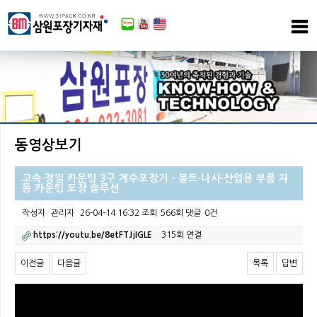
동영상보기
고속·정밀 카운팅 3구 계수포장기 - 볼트·나사·산업용 부품 자
동 카운팅 포장 솔루션
작성자
관리자
26-04-14 16:32
조회
566회
댓글
0건
https://youtu.be/8etFTJjIGLE
315회 연결
이전글
다음글
목록
답변