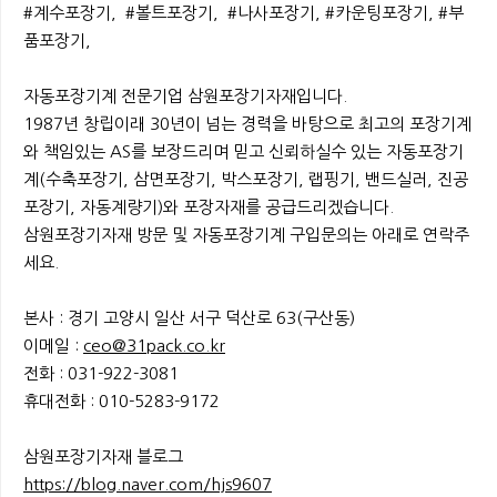
#계수포장기, #볼트포장기, #나사포장기, #카운팅포장기, #부
품포장기,
자동포장기계 전문기업 삼원포장기자재입니다.
1987년 창립이래 30년이 넘는 경력을 바탕으로 최고의 포장기계
와 책임있는 AS를 보장드리며 믿고 신뢰하실수 있는 자동포장기
계(수축포장기, 삼면포장기, 박스포장기, 랩핑기, 밴드실러, 진공
포장기, 자동계량기)와 포장자재를 공급드리겠습니다.
삼원포장기자재 방문 및 자동포장기계 구입문의는 아래로 연락주
세요.
본사 : 경기 고양시 일산 서구 덕산로 63(구산동)
이메일 :
ceo@31pack.co.kr
전화 : 031-922-3081
휴대전화 : 010-5283-9172
삼원포장기자재 블로그
https://blog.naver.com/hjs9607